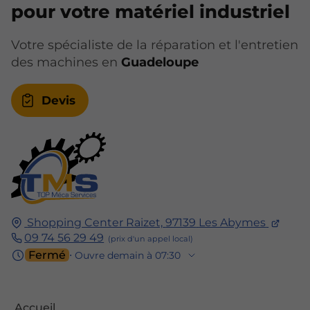
Comment réparer une tondeuse à gazon
pour votre matériel industriel
qui ne démarre pas en Guadeloupe ?
Votre spécialiste de la réparation et l'entretien
Où faire réparer mon taille-haie
des machines en
Guadeloupe
électrique en Guadeloupe ?
Coût de la réparation d'une
Devis
tronçonneuse thermique en Guadeloupe.
Pièces détachées pour matériel de
jardinage en Guadeloupe.
Shopping Center Raizet,
97139
Les Abymes
09 74 56 29 49
Fermé
⋅ Ouvre demain à 07:30
Accueil