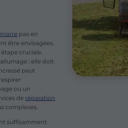
émarre
pas en
nt être envisagées.
 étape cruciale.
'allumage : elle doit
encrassé peut
espirer
oyage ou un
rvices de
réparation
as complexes.
ent suffisamment