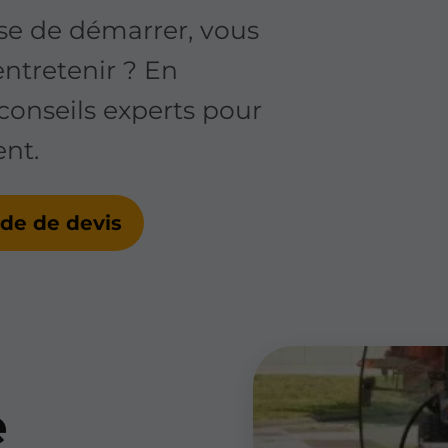
se de démarrer, vous
entretenir ? En
onseils experts pour
nt.
e de devis
e