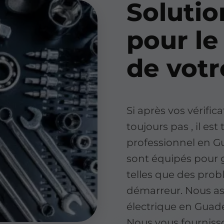
Solutio
pour l
de vot
Si après vos vérifi
toujours pas , il es
professionnel en Gu
sont équipés pour 
telles que des pro
démarreur. Nous ass
électrique en Guad
Nous vous fourniss