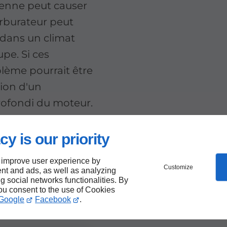
cienne peut causer
rburateur peut
 dans un climat
pe. Si ces
oblème pourrait être
tion d'un
ofondi du moteur.
r une tondeuse à
cy is our priority
deloupe ? Suivez
 improve user experience by
Customize
nt and ads, as well as analyzing
ng social networks functionalities. By
you consent to the use of Cookies
Google
Facebook
.