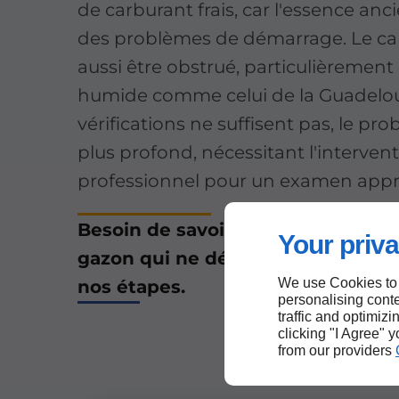
de carburant frais, car l'essence an
des problèmes de démarrage. Le ca
aussi être obstrué, particulièrement
humide comme celui de la Guadelou
vérifications ne suffisent pas, le pr
plus profond, nécessitant l'interven
professionnel pour un examen appr
Besoin de savoir comment répare
Your priva
gazon qui ne démarre pas en Gua
We use Cookies to
nos étapes.
personalising conte
traffic and optimizi
clicking "I Agree" 
from our providers