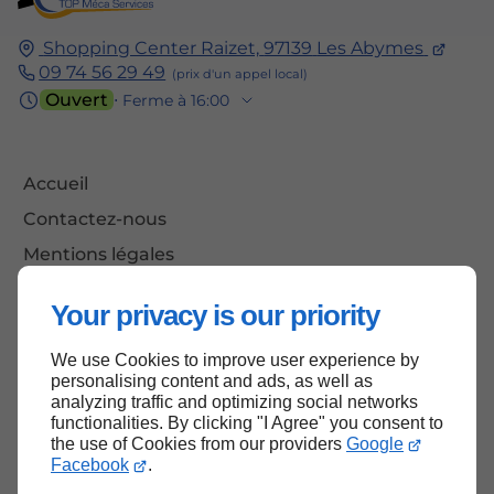
Shopping Center Raizet,
97139
Les Abymes
09 74 56 29 49
Ouvert
⋅ Ferme à 16:00
Accueil
Contactez-nous
Mentions légales
Plan du site
Your privacy is our priority
We use Cookies to improve user experience by
personalising content and ads, as well as
Haut de page
analyzing traffic and optimizing social networks
functionalities. By clicking "I Agree" you consent to
the use of Cookies from our providers
Google
Facebook
.