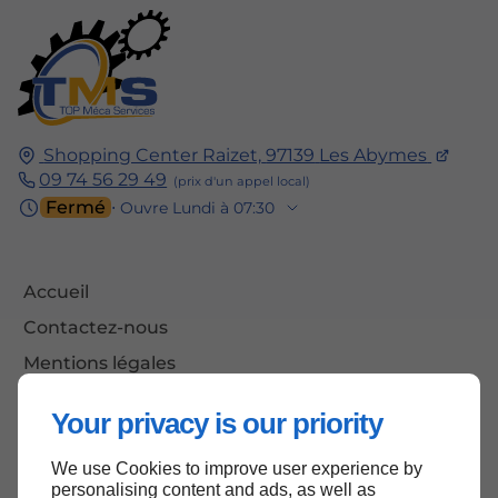
Shopping Center Raizet,
97139
Les Abymes
09 74 56 29 49
Fermé
⋅ Ouvre Lundi à 07:30
Accueil
Contactez-nous
Mentions légales
Plan du site
Your privacy is our priority
We use Cookies to improve user experience by
personalising content and ads, as well as
Haut de page