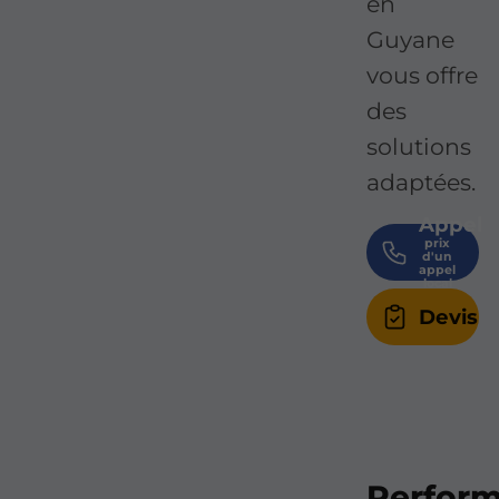
en
Guyane
vous offre
des
solutions
adaptées.
Appel
Devis
Perfor