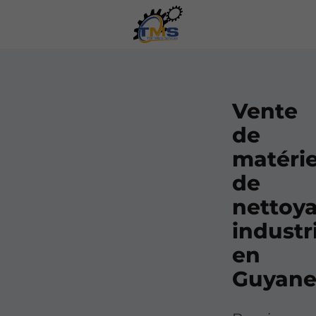
Vente
de
matérie
de
nettoy
industr
en
Guyan