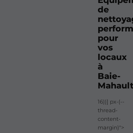
Équipe
de
nettoya
perform
pour
vos
locaux
à
Baie-
Mahaul
16))] px-(--
thread-
content-
margin)">