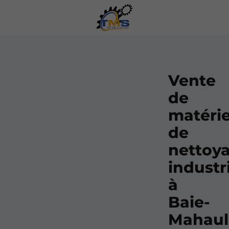
Vente
de
matérie
de
nettoy
industr
à
Baie-
Mahaul