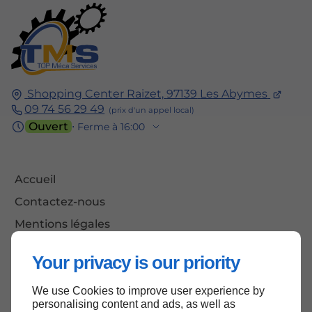
Shopping Center Raizet,
97139
Les Abymes
09 74 56 29 49
Ouvert
⋅ Ferme à 16:00
Accueil
Contactez-nous
Mentions légales
Plan du site
Your privacy is our priority
We use Cookies to improve user experience by
personalising content and ads, as well as
Haut de page