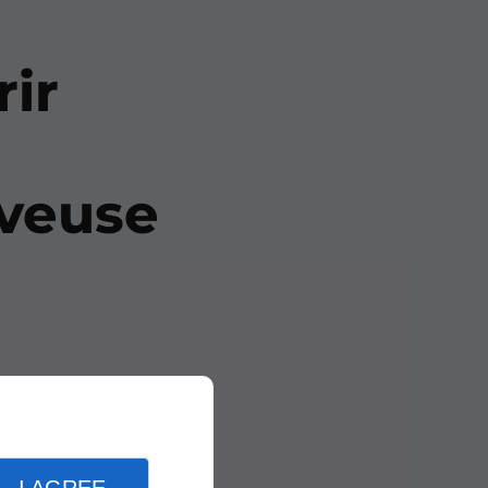
ir
aveuse