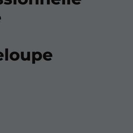
e
eloupe