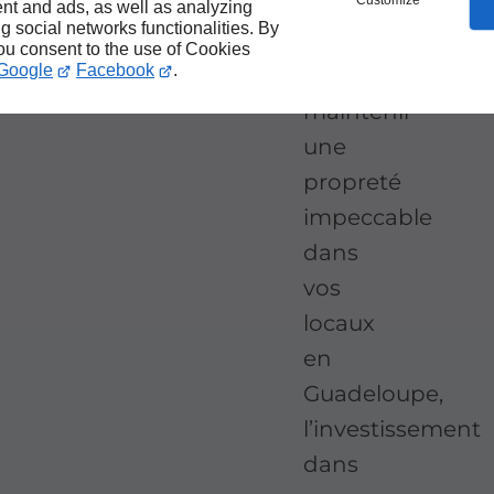
Customize
nt and ads, as well as analyzing
margin)">
ng social networks functionalities. By
you consent to the use of Cookies
Google
Facebook
.
Pour
maintenir
une
propreté
impeccable
dans
vos
locaux
en
Guadeloupe,
l’investissement
dans