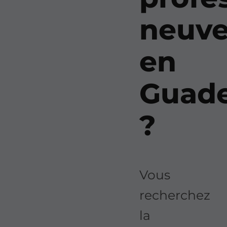
neuv
en
Guad
?
Vous
recherchez
la