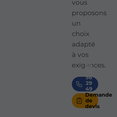
vous
proposons
un
choix
adapté
à vos
exigences.
09
74
56
29
49
Demande
de
devis