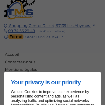
Shopping Center Raizet,
97139
Les Abymes
09 74 56 29 49
Fermé
⋅ Ouvre Lundi à 07:30
Accueil
Contactez-nous
Mentions légales
Plan du site
Your privacy is our priority
We use Cookies to improve user experience by
personalising content and ads, as well as
Haut de page
analyzing traffic and optimizing social networks