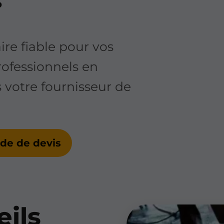
re fiable pour vos
rofessionnels en
otre fournisseur de
e de devis
eils