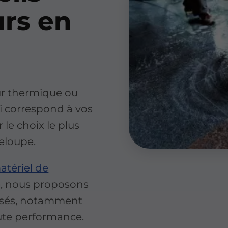
urs en
ur thermique ou
i correspond à vos
 le choix le plus
deloupe.
atériel de
, nous proposons
isés, notamment
aute performance.