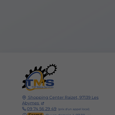
Shopping Center Raizet,
97139
Les
Abymes
09 74 56 29 49