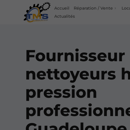
Accueil
Réparation / Vente
Loc
Actualités
Fournisseur
nettoyeurs 
pression
professionn
Guadeloupe