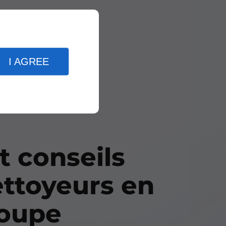
I AGREE
t conseils
ettoyeurs en
oupe