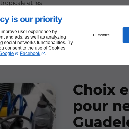
tropicale et les
otre gamme et notre
cy is our priority
 les Antilles.
 improve user experience by
Customize
 en nettoyeurs
nt and ads, as well as analyzing
ng social networks functionalities. By
 Guadeloupe.
you consent to the use of Cookies
Google
Facebook
.
Choix e
pour n
Guadel